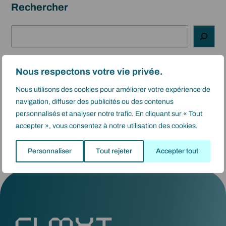
Rechercher
Ε
ρ
ε
υ
Nous respectons votre vie privée.
ν
Categories
Nous utilisons des cookies pour améliorer votre expérience de
α
navigation, diffuser des publicités ou des contenus
Actualité
(1)
personnalisés et analyser notre trafic. En cliquant sur « Tout
Εύρος διαδικασιών
(11)
accepter », vous consentez à notre utilisation des cookies.
Gamme project
(2)
Personnaliser
Tout rejeter
Accepter tout