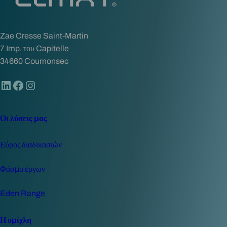
Zae Cresse Saint-Martin
7 Imp. του Capitelle
34660 Cournonsec
LinkedIn
Facebook
Instagram
Οι λύσεις μας
Εύρος διαδικασιών
Φάσμα έργων
Eden Range
Η ομίχλη