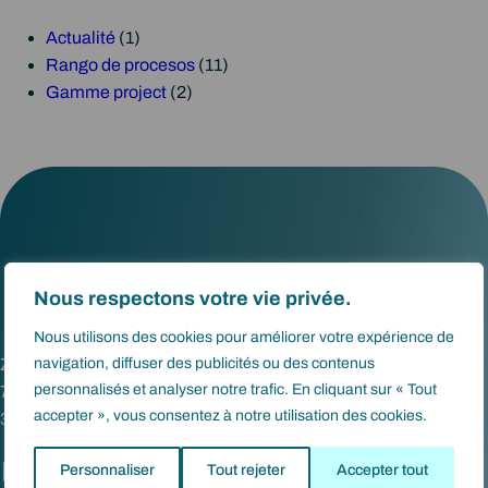
t
i
Actualité
(1)
g
Rango de procesos
(11)
a
Gamme project
(2)
c
i
ó
n
Nous respectons votre vie privée.
Nous utilisons des cookies pour améliorer votre expérience de
navigation, diffuser des publicités ou des contenus
Zae Cresse Saint-Martin
personnalisés et analyser notre trafic. En cliquant sur « Tout
7 Imp. del Capitelle
accepter », vous consentez à notre utilisation des cookies.
34660 Cournonsec
LinkedIn
Facebook
Instagram
Personnaliser
Tout rejeter
Accepter tout