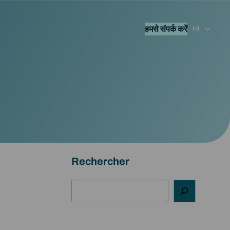
हमसे संपर्क करें
HI
Rechercher
अ
नु
सं
धा