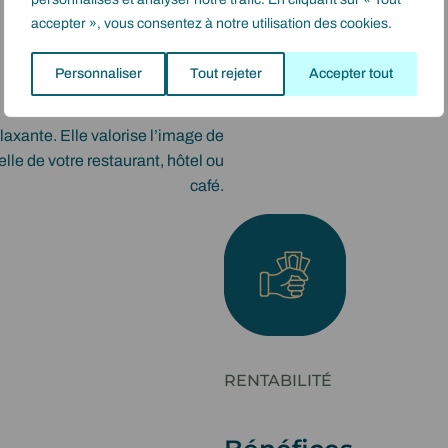
accepter », vous consentez à notre utilisation des cookies.
Ambiance
Personnaliser
Tout rejeter
Accepter tout
axante. Elle valorise l’image de
suelle de votre restaurant, hôtel ou
café.
RENTABILITÉ