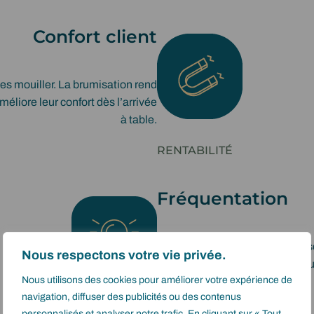
Confort client
les mouiller. La brumisation rend
liore leur confort dès l’arrivée
à table.
RENTABILITÉ
Fréquentation
En période estivale, une terrasse 
Nous respectons votre vie privée.
à toute heure de la journée et 
Nous utilisons des cookies pour améliorer votre expérience de
établissement.
navigation, diffuser des publicités ou des contenus
EXPÉRIENCE
personnalisés et analyser notre trafic. En cliquant sur « Tout