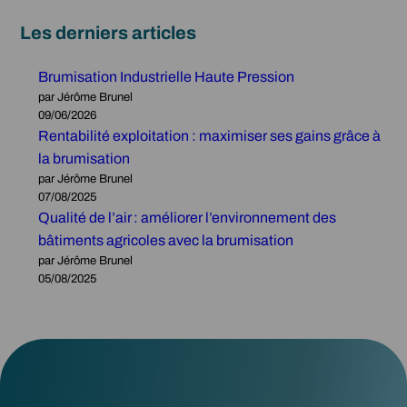
a
u
v
g
r
o
Les derniers articles
r
a
s
i
g
c
Brumisation Industrielle Haute Pression
c
r
u
par Jérôme Brunel
09/06/2026
o
i
l
Rentabilité exploitation : maximiser ses gains grâce à
l
c
t
la brumisation
e
o
u
par Jérôme Brunel
:
l
r
07/08/2025
o
e
e
Qualité de l’air : améliorer l’environnement des
p
e
s
bâtiments agricoles avec la brumisation
t
n
par Jérôme Brunel
i
é
05/08/2025
m
l
i
e
s
v
e
a
r
g