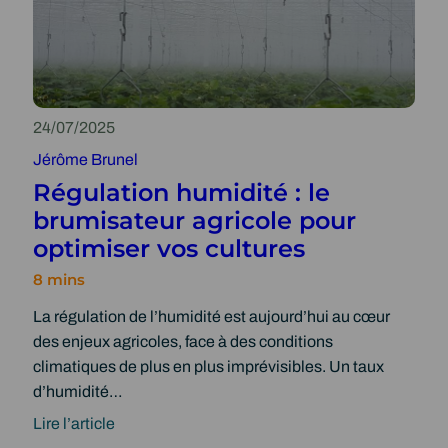
è
e
c
m
r
u
e
v
n
d
o
b
u
s
r
24/07/2025
r
r
u
Jérôme Brunel
a
e
m
Régulation humidité : le
b
n
i
brumisateur agricole pour
l
d
s
optimiser vos cultures
e
e
a
:
m
t
b
e
e
La régulation de l’humidité est aujourd’hui au cœur
r
n
u
des enjeux agricoles, face à des conditions
u
t
r
climatiques de plus en plus imprévisibles. Un taux
m
s
a
d’humidité…
i
g
g
s
r
Lire l’article
r
:
a