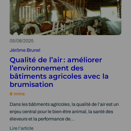
t
u
a
t
b
e
i
P
l
r
i
e
05/08/2025
t
s
Jérôme Brunel
é
s
Qualité de l’air : améliorer
e
i
l’environnement des
x
o
bâtiments agricoles avec la
p
n
brumisation
l
o
i
Dans les bâtiments agricoles, la qualité de l’air est un
t
enjeu central pour le bien-être animal, la santé des
a
éleveurs et la performance de…
t
i
Lire l’article