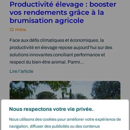
Productivité élevage : booster
s
ê
g
vos rendements grâce à la
e
t
r
brumisation agricole
r
r
i
r
e
c
e
g
o
Face aux défis climatiques et économiques, la
:
r
l
productivité en élevage repose aujourd’hui sur des
c
â
e
solutions innovantes conciliant performance et
r
c
s
respect du bien-être animal. Parmi…
é
e
a
e
à
Lire l’article
v
:
r
l
e
P
u
a
c
r
n
b
l
o
e
r
a
d
n
u
b
Nous respectons votre vie privée.
u
v
m
r
Nous utilisons des cookies pour améliorer votre expérience de
c
i
i
u
navigation, diffuser des publicités ou des contenus
t
r
s
m