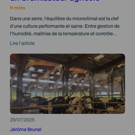
i
l
e
o
:
m
Dans une serre, l’équilibre du microclimat est la clef
n
a
e
d’une culture performante et saine. Entre gestion de
m
n
l’humidité, maîtrise de la température et contrôle…
é
t
l
d
Lire l’article
:
i
e
M
o
s
i
r
b
c
e
â
r
r
t
o
l
i
c
e
m
l
b
e
i
i
n
m
e
t
29/07/2025
a
n
s
Jérôme Brunel
t
-
a