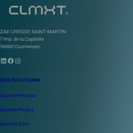
v
e
o
s
c
ZAE CRESSE SAINT-MARTIN
u
7 Imp. de la Capitelle
l
34660 Cournonsec
t
u
LinkedIn
Facebook
Instagram
r
e
s
NOS SOLUTIONS
a
v
Gamme Process
e
c
Gamme Project
u
n
Gamme Eden
b