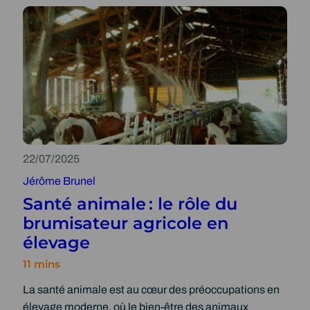
â
i
R
t
c
c
é
i
e
o
g
o
à
l
u
n
l
e
l
a
a
a
g
b
t
r
r
i
i
u
o
c
m
22/07/2025
n
o
i
Jérôme Brunel
h
l
s
Santé animale : le rôle du
u
e
a
brumisateur agricole en
m
e
t
élevage
i
t
i
d
s
o
i
o
n
La santé animale est au cœur des préoccupations en
t
l
a
élevage moderne, où le bien-être des animaux