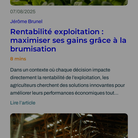
t
i
07/08/2025
o
Jérôme Brunel
n
Rentabilité exploitation :
I
maximiser ses gains grâce à la
n
brumisation
d
u
s
Dans un contexte où chaque décision impacte
t
directement la rentabilité de l’exploitation, les
r
agriculteurs cherchent des solutions innovantes pour
i
améliorer leurs performances économiques tout…
e
l
Lire l’article
:
l
R
e
e
H
n
a