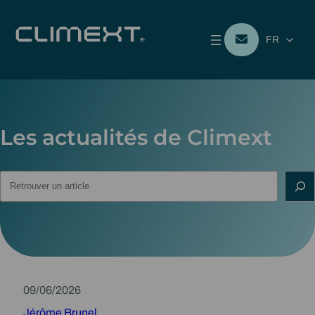
FR
Les actualités de Climext
Rechercher
09/06/2026
Jérôme Brunel