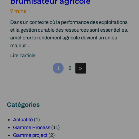
brumisateur agricole
:
i
l
l
c
o
e
o
i
Dans un contexte où la performance des exploitations
r
l
t
et la gestion durable des ressources sont essentielles,
ô
e
a
améliorer le rendement agricole devient un enjeu
l
p
t
majeur.…
e
o
i
d
u
Lire l’article
o
:
u
r
n
1
2
>
R
b
o
e
r
p
n
u
t
d
m
i
e
i
m
Catégories
m
s
i
e
a
s
Actualité
(1)
n
t
e
Gamme Process
(11)
t
e
r
Gamme project
(2)