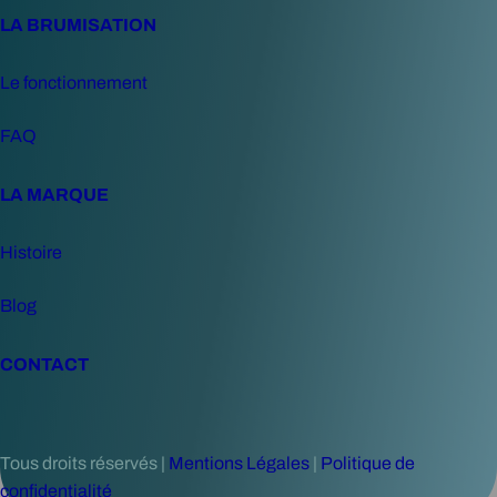
r
LA BRUMISATION
u
m
Le fonctionnement
i
s
FAQ
a
t
LA MARQUE
e
u
Histoire
r
a
Blog
g
r
CONTACT
i
c
o
l
Tous droits réservés |
Mentions Légales
|
Politique de
e
confidentialité