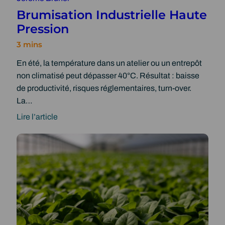
Brumisation Industrielle Haute
Pression
En été, la température dans un atelier ou un entrepôt
non climatisé peut dépasser 40°C. Résultat : baisse
de productivité, risques réglementaires, turn-over.
La…
Lire l’article
:
B
r
u
m
i
s
a