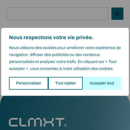
R
e
c
h
Nous respectons votre vie privée.
e
Categories
r
Nous utilisons des cookies pour améliorer votre expérience de
c
navigation, diffuser des publicités ou des contenus
Actualité
(1)
h
personnalisés et analyser notre trafic. En cliquant sur « Tout
Gamme Process
(11)
e
accepter », vous consentez à notre utilisation des cookies.
Gamme project
(2)
Personnaliser
Tout rejeter
Accepter tout