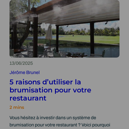
L
a
m
e
i
l
l
e
u
13/06/2025
r
Jérôme Brunel
e
5 raisons d’utiliser la
a
brumisation pour votre
l
restaurant
t
e
r
Vous hésitez à investir dans un système de
n
brumisation pour votre restaurant ? Voici pourquoi
a