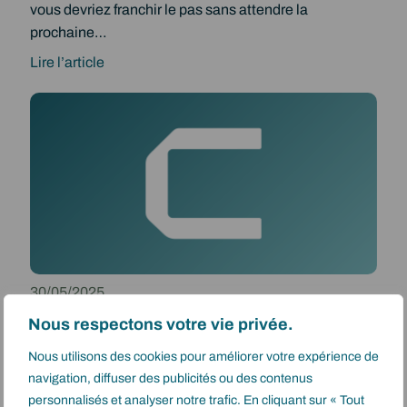
vous devriez franchir le pas sans attendre la
t
prochaine…
i
v
Lire l’article
:
e
5
à
r
l
a
a
i
c
s
l
o
i
n
m
s
a
d
t
30/05/2025
’
i
Jérôme Brunel
Nous respectons votre vie privée.
u
s
Nouvelle charte graphique :
t
a
Nous utilisons des cookies pour améliorer votre expérience de
plus qu’un relooking
i
t
navigation, diffuser des publicités ou des contenus
personnalisés et analyser notre trafic. En cliquant sur « Tout
l
i