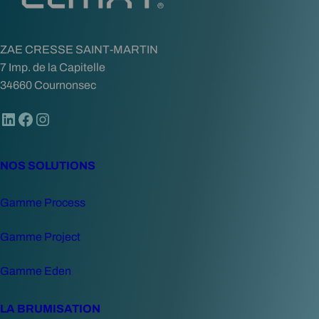
u
’
ZAE CRESSE SAINT-MARTIN
u
7 Imp. de la Capitelle
n
34660 Cournonsec
r
e
LinkedIn
Facebook
Instagram
l
o
o
NOS SOLUTIONS
k
i
Gamme Process
n
g
Gamme Project
Gamme Eden
LA BRUMISATION