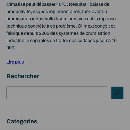
climatisé peut dépasser 40°C. Résultat : baisse de
productivité, risques réglementaires, turn-over. La
brumisation industrielle haute pression est la réponse
technique concrète à ce problème. Climext conçoit et
fabrique depuis 2002 des systèmes de brumisation
industrielle capables de traiter des surfaces jusqu’à 10
000…
Lire plus
Rechercher
R
e
c
h
e
Categories
r