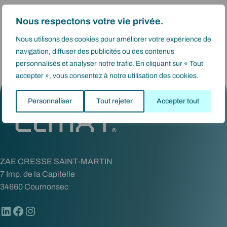
c
Actualité
(1)
h
Nous respectons votre vie privée.
Gamme Process
(11)
e
Gamme project
(2)
Nous utilisons des cookies pour améliorer votre expérience de
navigation, diffuser des publicités ou des contenus
personnalisés et analyser notre trafic. En cliquant sur « Tout
accepter », vous consentez à notre utilisation des cookies.
Personnaliser
Tout rejeter
Accepter tout
ZAE CRESSE SAINT-MARTIN
7 Imp. de la Capitelle
34660 Cournonsec
LinkedIn
Facebook
Instagram